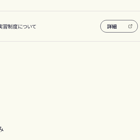
実習制度について
詳細
み