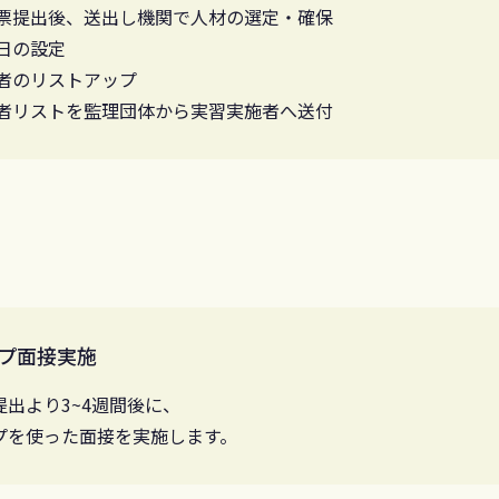
票提出後、送出し機関で人材の選定・確保
日の設定
者のリストアップ
者リストを監理団体から実習実施者へ送付
プ面接実施
提出より3~4週間後に、
プを使った面接を実施します。