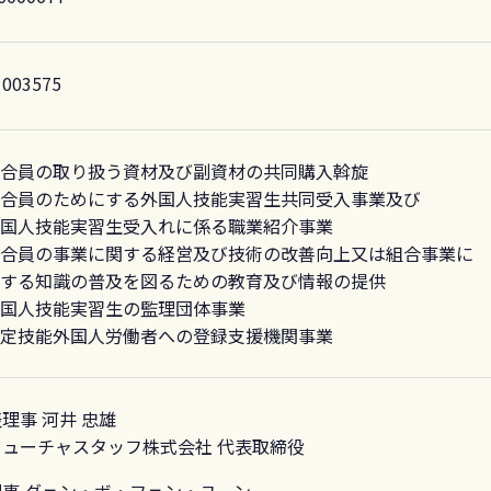
 003575
合員の取り扱う資材及び副資材の共同購入斡旋
合員のためにする外国人技能実習生共同受入事業及び
国人技能実習生受入れに係る職業紹介事業
合員の事業に関する経営及び技術の改善向上又は組合事業に
する知識の普及を図るための教育及び情報の提供
国人技能実習生の監理団体事業
定技能外国人労働者への登録支援機関事業
理事 河井 忠雄
フューチャスタッフ株式会社 代表取締役
事 グェン・ボ・フェン・ユーン