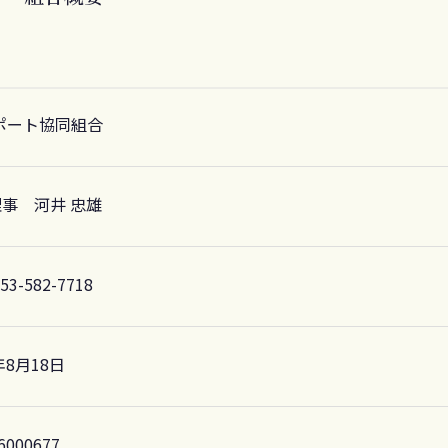
ポート協同組合
事 河井 忠雄
053-582-7718
年8月18日
6000677