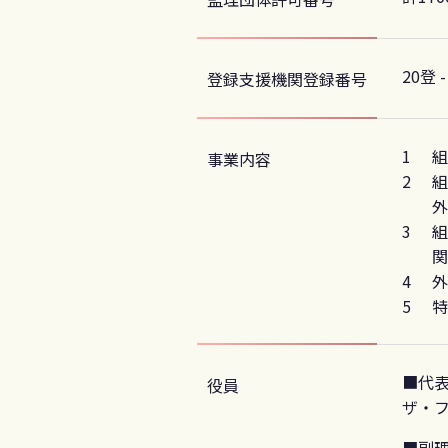
20登 -
登録支援機関登録番号
組
事業内容
組
外
組
関
外
特
■代表
役員
ザ・
■副理