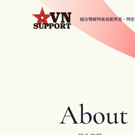
組合情報
特長
技能実習・特定
About