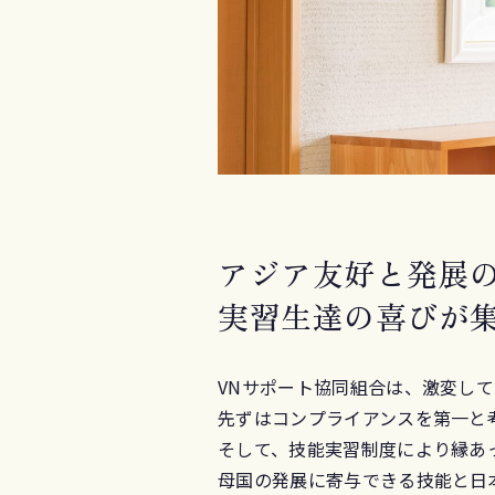
アジア友好と発展
実習生達の
喜びが
VNサポート協同組合は、激変し
先ずはコンプライアンスを第一と
そして、技能実習制度により縁あ
母国の発展に寄与できる技能と日